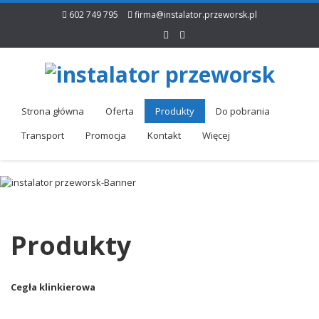
602 749 795
firma@instalator.przeworsk.pl
Strona główna
Oferta
Produkty
Do pobrania
Transport
Promocja
Kontakt
Więcej
Produkty
Cegła klinkierowa