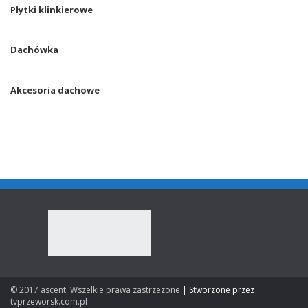
Płytki klinkierowe
Dachówka
Akcesoria dachowe
© 2017 ascent. Wszelkie prawa zastrzezone
|
Stworzone przez
tvprzeworsk.com.pl