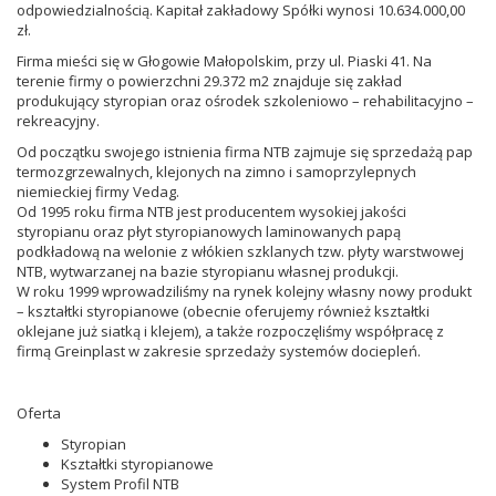
odpowiedzialnością. Kapitał zakładowy Spółki wynosi 10.634.000,00
zł.
Firma mieści się w Głogowie Małopolskim, przy ul. Piaski 41. Na
terenie firmy o powierzchni 29.372 m2 znajduje się zakład
produkujący styropian oraz ośrodek szkoleniowo – rehabilitacyjno –
rekreacyjny.
Od początku swojego istnienia firma NTB zajmuje się sprzedażą pap
termozgrzewalnych, klejonych na zimno i samoprzylepnych
niemieckiej firmy Vedag.
Od 1995 roku firma NTB jest producentem wysokiej jakości
styropianu oraz płyt styropianowych laminowanych papą
podkładową na welonie z włókien szklanych tzw. płyty warstwowej
NTB, wytwarzanej na bazie styropianu własnej produkcji.
W roku 1999 wprowadziliśmy na rynek kolejny własny nowy produkt
– kształtki styropianowe (obecnie oferujemy również kształtki
oklejane już siatką i klejem), a także rozpoczęliśmy współpracę z
firmą Greinplast w zakresie sprzedaży systemów dociepleń.
Oferta
Styropian
Kształtki styropianowe
System Profil NTB