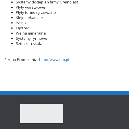
Systemy dociepleń firmy Greinplast
Płyty warstwowe
Płyty termozgrzewalne
Kleje dekarskie
Palniki
Łączniki
Wełna mineralna
Systemy rynnowe
Sztuczna skała
Strona Producenta:
http://www.ntb.pl