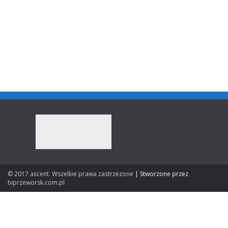
© 2017 ascent. Wszelkie prawa zastrzezone
|
Stworzone przez
tvprzeworsk.com.pl