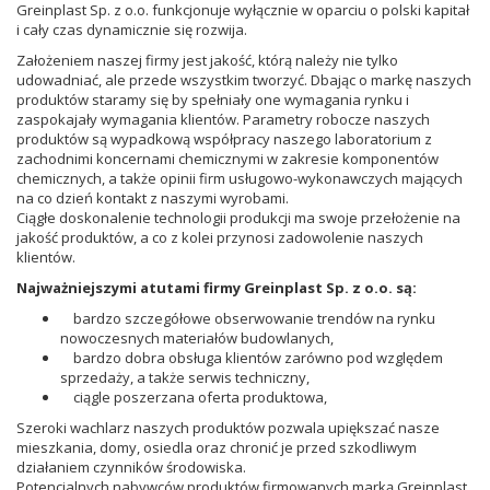
Greinplast Sp. z o.o. funkcjonuje wyłącznie w oparciu o polski kapitał
i cały czas dynamicznie się rozwija.
Założeniem naszej firmy jest jakość, którą należy nie tylko
udowadniać, ale przede wszystkim tworzyć. Dbając o markę naszych
produktów staramy się by spełniały one wymagania rynku i
zaspokajały wymagania klientów. Parametry robocze naszych
produktów są wypadkową współpracy naszego laboratorium z
zachodnimi koncernami chemicznymi w zakresie komponentów
chemicznych, a także opinii firm usługowo-wykonawczych mających
na co dzień kontakt z naszymi wyrobami.
Ciągłe doskonalenie technologii produkcji ma swoje przełożenie na
jakość produktów, a co z kolei przynosi zadowolenie naszych
klientów.
Najważniejszymi atutami firmy Greinplast Sp. z o.o. są:
bardzo szczegółowe obserwowanie trendów na rynku
nowoczesnych materiałów budowlanych,
bardzo dobra obsługa klientów zarówno pod względem
sprzedaży, a także serwis techniczny,
ciągle poszerzana oferta produktowa,
Szeroki wachlarz naszych produktów pozwala upiększać nasze
mieszkania, domy, osiedla oraz chronić je przed szkodliwym
działaniem czynników środowiska.
Potencjalnych nabywców produktów firmowanych marką Greinplast