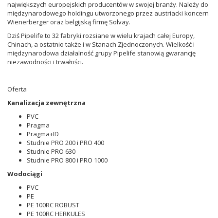
największych europejskich producentów w swojej branży. Należy do
międzynarodowego holdingu utworzonego przez austriacki koncern
Wienerberger oraz belgijską firmę Solvay.
Dziś Pipelife to 32 fabryki rozsiane w wielu krajach całej Europy,
Chinach, a ostatnio także i w Stanach Zjednoczonych. Wielkość i
międzynarodowa działalność grupy Pipelife stanowią gwarancję
niezawodności i trwałości.
Oferta
Kanalizacja zewnętrzna
PVC
Pragma
Pragma+ID
Studnie PRO 200 i PRO 400
Studnie PRO 630
Studnie PRO 800 i PRO 1000
Wodociągi
PVC
PE
PE 100RC ROBUST
PE 100RC HERKULES