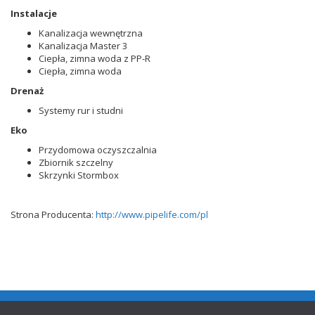
Instalacje
Kanalizacja wewnętrzna
Kanalizacja Master 3
Ciepła, zimna woda z PP-R
Ciepła, zimna woda
Drenaż
Systemy rur i studni
Eko
Przydomowa oczyszczalnia
Zbiornik szczelny
Skrzynki Stormbox
Strona Producenta:
http://www.pipelife.com/pl